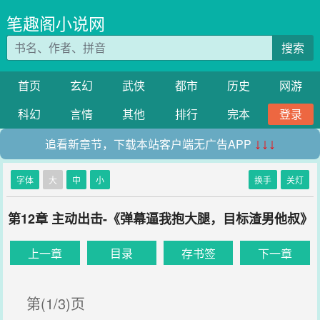
笔趣阁小说网
搜索
首页
玄幻
武侠
都市
历史
网游
科幻
言情
其他
排行
完本
登录
追看新章节，下载本站客户端无广告APP
↓↓↓
字体
大
中
小
换手
关灯
第12章 主动出击-《弹幕逼我抱大腿，目标渣男他叔》
上一章
目录
存书签
下一章
第(1/3)页