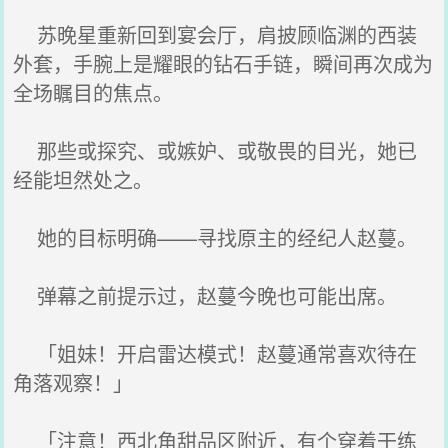
苏晚星重新回到宴会厅，肩披顾临渊的西装
外套，手腕上是耀眼的钻石手链，瞬间再次成为
全场瞩目的焦点。
那些或探究、或嫉妒、或敬畏的目光，她已
经能坦然处之。
她的目标明确——寻找原主的经纪人赵蔓。
弹幕之前提示过，赵蔓今晚也可能出席。
「姐妹！开启雷达模式！赵蔓通常喜欢待在
角落观察！」
「注意！西北角甜品区附近，有个穿着干练