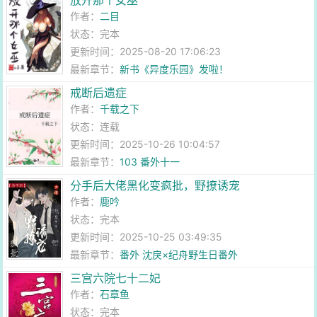
放开那个女巫
作者：
二目
状态：完本
更新时间：2025-08-20 17:06:23
最新章节：
新书《异度乐园》发啦！
戒断后遗症
作者：
千载之下
状态：连载
更新时间：2025-10-26 10:04:57
最新章节：
103 番外十一
分手后大佬黑化变疯批，野撩诱宠
作者：
鹿吟
状态：完本
更新时间：2025-10-25 03:49:35
最新章节：
番外 沈戾×纪舟野生日番外
三宫六院七十二妃
作者：
石章鱼
状态：完本