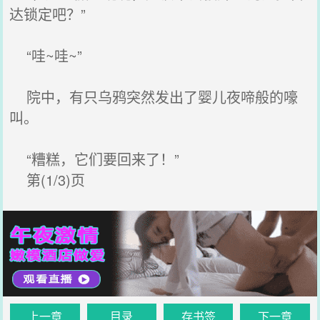
达锁定吧？”
“哇~哇~”
院中，有只乌鸦突然发出了婴儿夜啼般的嚎
叫。
“糟糕，它们要回来了！”
第(1/3)页
上一章
目录
存书签
下一章