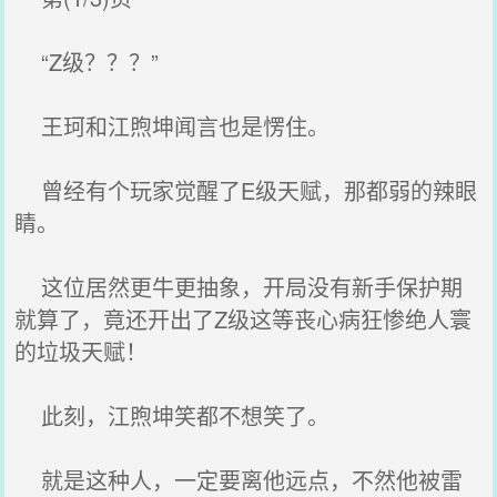
“Z级？？？”
王珂和江煦坤闻言也是愣住。
曾经有个玩家觉醒了E级天赋，那都弱的辣眼
睛。
这位居然更牛更抽象，开局没有新手保护期
就算了，竟还开出了Z级这等丧心病狂惨绝人寰
的垃圾天赋！
此刻，江煦坤笑都不想笑了。
就是这种人，一定要离他远点，不然他被雷