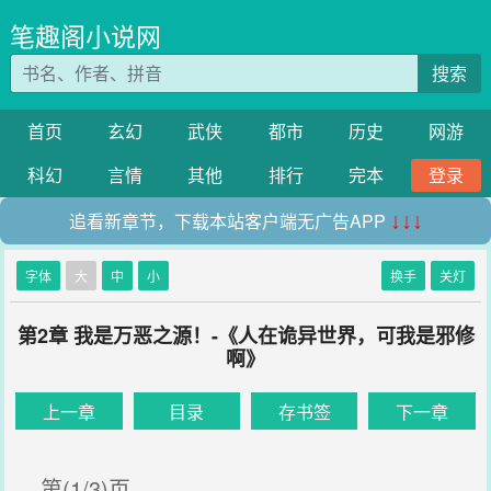
笔趣阁小说网
搜索
首页
玄幻
武侠
都市
历史
网游
科幻
言情
其他
排行
完本
登录
追看新章节，下载本站客户端无广告APP
↓↓↓
字体
大
中
小
换手
关灯
第2章 我是万恶之源！-《人在诡异世界，可我是邪修
啊》
上一章
目录
存书签
下一章
第(1/3)页