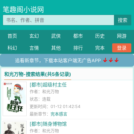
笔趣阁小说网
搜索
首页
玄幻
武侠
都市
历史
网游
科幻
言情
其他
排行
完本
登录
↓↓↓
追看新章节，下载本站客户端无广告APP
和光万物-搜索结果(共5条记录)
[都市]超级村主任
作者：
和光万物
状态：连载
更新时间：01-12 01:42:54
最新章节：
完本感言
[都市]随身博物馆
作者：
和光万物