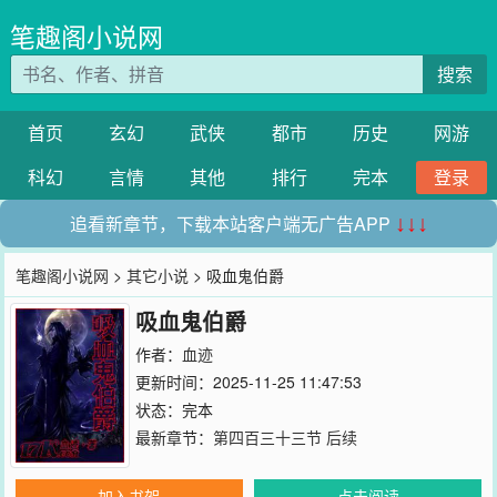
笔趣阁小说网
搜索
首页
玄幻
武侠
都市
历史
网游
科幻
言情
其他
排行
完本
登录
追看新章节，下载本站客户端无广告APP
↓↓↓
笔趣阁小说网
>
其它小说
> 吸血鬼伯爵
吸血鬼伯爵
作者：
血迹
更新时间：2025-11-25 11:47:53
状态：完本
最新章节：
第四百三十三节 后续
加入书架
点击阅读