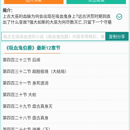
简介：
上古大巫的血脉为何会出现在吸血鬼身上?远古洪荒时期到底
出了什么变故?强大如斯的大巫为何尽数灭亡,只留下一个守墓
人.到底是谁创造了天使,又是谁秉承天地之威,审判人类,难道真的是天
妒人类,所以降下天威.毁灭一切.道佛又会走向何处,难道道佛真的走上
复制分享
歧途,无法超越极境,受因果束缚,卷缩在一隅之地.不敢沾染因果.一切皆
源于上古神州,且看主角如何慢慢揭开这神秘世界的面纱,当选择来临的
《吸血鬼伯爵》最新12章节
时候,主角又该如何选择.
您要是觉得《
吸血鬼伯爵
》还不错的话请不要忘记向您QQ群和微博微
第四百三十三节 后续
信里的朋友推荐哦！
第四百三十二节 超脱极境（大结局）
第四百三十一节 身死道消
第四百三十节 大权
第四百二十九节 盘古真身灭
第四百二十八节 盘古真身
第四百二十七节 逆袭（下）